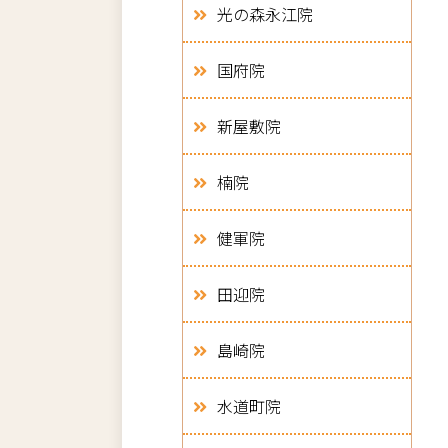
光の森永江院
国府院
新屋敷院
楠院
健軍院
田迎院
島崎院
水道町院