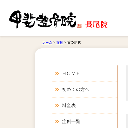
ホーム
>
症例
>
首の症状
ＨＯＭＥ
初めての方へ
料金表
症例一覧